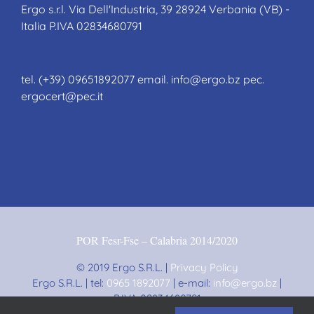
Ergo s.r.l. Via Dell'Industria, 39 28924 Verbania (VB) -
Italia P.IVA 02834680791
tel. (+39) 09651892077 email. info@ergo.bz pec.
ergocert@pec.it
POR Fesr-Fse – Calabria 2014/2020
© 2019 Ergo S.R.L. |
Privacy Policy
Ergo S.R.L. | tel:
0965 1892077
| e-mail:
info@ergo.bz
|
P.IVA 02834680791