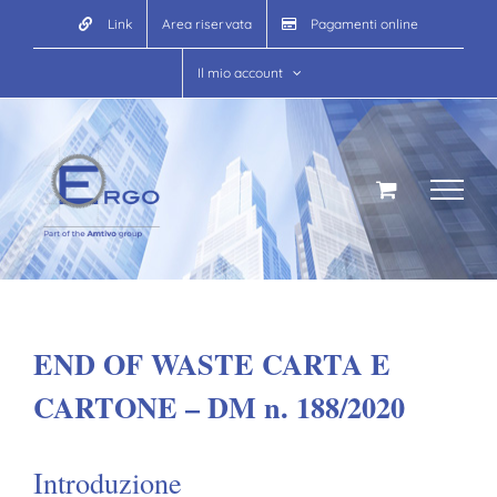
Salta
Link
Area riservata
Pagamenti online
al
contenuto
Il mio account
END OF WASTE CARTA E
CARTONE – DM n. 188/2020
Introduzione