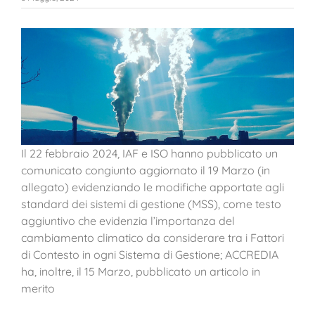
Il 22 febbraio 2024, IAF e ISO hanno pubblicato un
comunicato congiunto aggiornato il 19 Marzo (in
allegato) evidenziando le modifiche apportate agli
standard dei sistemi di gestione (MSS), come testo
aggiuntivo che evidenzia l’importanza del
cambiamento climatico da considerare tra i Fattori
di Contesto in ogni Sistema di Gestione; ACCREDIA
ha, inoltre, il 15 Marzo, pubblicato un articolo in
merito