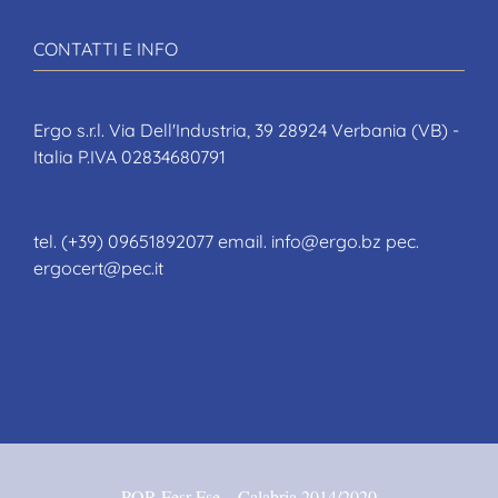
CONTATTI E INFO
Ergo s.r.l. Via Dell'Industria, 39 28924 Verbania (VB) -
Italia P.IVA 02834680791
tel. (+39) 09651892077 email. info@ergo.bz pec.
ergocert@pec.it
POR Fesr-Fse – Calabria 2014/2020